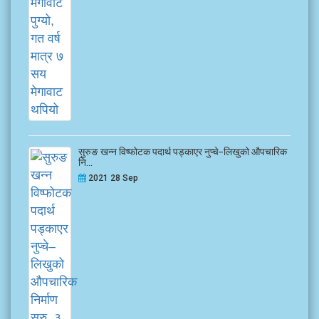
सुरुङ खन्न विष्फोटक पदार्थ पड्काएर नुप्चे–लिखुको औपचारिक
नि...
2021 28 Sep