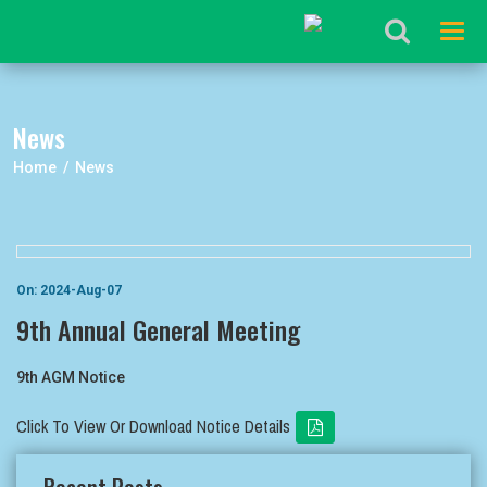
Tog
navi
News
Home / News
On: 2024-Aug-07
9th Annual General Meeting
9th AGM Notice
Click To View Or Download Notice Details