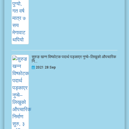
सुरुङ खन्न विष्फोटक पदार्थ पड्काएर नुप्चे–लिखुको औपचारिक
नि...
2021 28 Sep